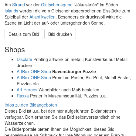
Am
Strand
vor der
Gletscherlagune
"Jökulsárlón" im Süden
Islands
werden die vom Gletscher abgebrochenen Eisstücke zum
Spielball der
Atlantikwellen
. Besonders eindrucksvoll wirkt die
Szene im Licht der auf- oder untergehenden Sonne.
Details zum Bild
Bild drucken
Shops
Displate
Printing artwork on metal | Kunstwerke auf Metall
drucken
ArtBox ONE Shop
Ravensburger Puzzle
ArtBox ONE Shop
Premium-Poster, Alu-Print, Metall-Poster,
Puzzles etc.
Art Heroes
Wandbilder nach Maß bestellen
Raxxa
Poster in Museumsqualität, Puzzles u.a.
Infos zu den Bildangeboten
Dieses Bild ist u.a. bei den hier aufgeführten Bildanbietern
verfügbar. Dort erhalten Sie das Bild selbstverständlich ohne
Wasserzeichen.
Die Bilderportale bieten Ihnen die Möglichkeit, dieses Bild
beispielsweise als Schmuck für Ihre Wohnung oder ein Büro zu