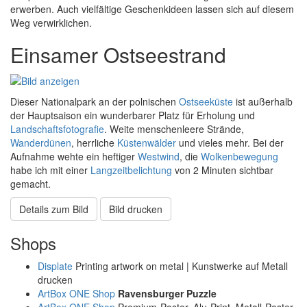
erwerben. Auch vielfältige Geschenkideen lassen sich auf diesem
Weg verwirklichen.
Einsamer Ostseestrand
Dieser Nationalpark an der polnischen
Ostseeküste
ist außerhalb
der Hauptsaison ein wunderbarer Platz für Erholung und
Landschaftsfotografie
. Weite menschenleere Strände,
Wanderdünen
, herrliche
Küstenwälder
und vieles mehr. Bei der
Aufnahme wehte ein heftiger
Westwind
, die
Wolkenbewegung
habe ich mit einer
Langzeitbelichtung
von 2 Minuten sichtbar
gemacht.
Details zum Bild
Bild drucken
Shops
Displate
Printing artwork on metal | Kunstwerke auf Metall
drucken
ArtBox ONE Shop
Ravensburger Puzzle
ArtBox ONE Shop
Premium-Poster, Alu-Print, Metall-Poster,