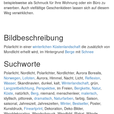
beispielsweise als Schmuck für Ihre Wohnung oder ein Büro zu
erwerben. Auch vielfältige Geschenkideen lassen sich auf diesem
Weg verwirklichen.
Bildbeschreibung
Polarlicht in einer
winterlichen
Küstenlandschaft
die zusätzlich von
Mondlicht erhellt wird, im Hintergrund
Berge
mit
Schnee
Suchworte
Polarlicht, Nordlicht, Polarlichter, Nordlichter, Aurora Borealis,
Norwegen
,
Lofoten
, Aurora, Himmel, Nacht, Licht,
Reflexion
,
Wasser
, Skandinavien, dunkel, kalt,
Winterlandschaft
, grün,
Langzeitbelichtung
,
Perspektive
, im Freien,
Bergkette
,
Natur
,
Küste
, natürlich,
Berg
, niemand, menschenleer,
malerisch
,
idyllisch, pittoresk,
dramatisch
,
Naturfarben
, farbig, Saison,
saisonal, Jahreszeit, Jahreszeiten,
Winter
,
Bestseller
, Poster,
Kunstdruck,
Fineartprint
, Dekoration, Deko-Bilder,
Wanddekoration, Wandschmuck, Wandbild, Plakat, Wände