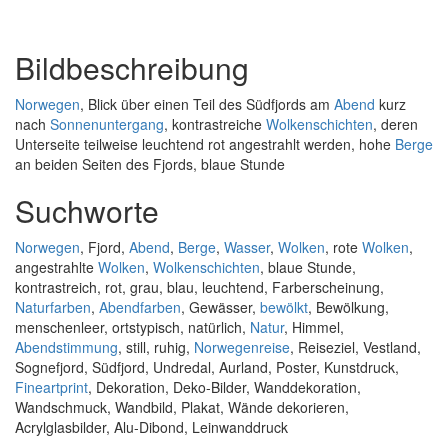
Bildbeschreibung
Norwegen
, Blick über einen Teil des Südfjords am
Abend
kurz
nach
Sonnenuntergang
, kontrastreiche
Wolkenschichten
, deren
Unterseite teilweise leuchtend rot angestrahlt werden, hohe
Berge
an beiden Seiten des Fjords, blaue Stunde
Suchworte
Norwegen
, Fjord,
Abend
,
Berge
,
Wasser
,
Wolken
, rote
Wolken
,
angestrahlte
Wolken
,
Wolkenschichten
, blaue Stunde,
kontrastreich, rot, grau, blau, leuchtend, Farberscheinung,
Naturfarben
,
Abendfarben
, Gewässer,
bewölkt
, Bewölkung,
menschenleer, ortstypisch, natürlich,
Natur
, Himmel,
Abendstimmung
, still, ruhig,
Norwegenreise
, Reiseziel, Vestland,
Sognefjord, Südfjord, Undredal, Aurland, Poster, Kunstdruck,
Fineartprint
, Dekoration, Deko-Bilder, Wanddekoration,
Wandschmuck, Wandbild, Plakat, Wände dekorieren,
Acrylglasbilder, Alu-Dibond, Leinwanddruck