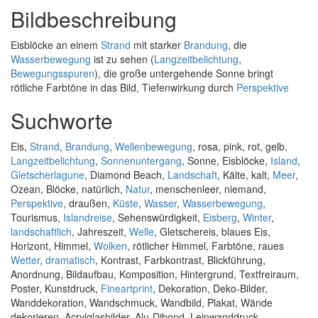
Bildbeschreibung
Eisblöcke an einem
Strand
mit starker
Brandung
, die
Wasserbewegung
ist zu sehen (
Langzeitbelichtung
,
Bewegungsspuren
), die große untergehende Sonne bringt
rötliche Farbtöne in das Bild, Tiefenwirkung durch
Perspektive
Suchworte
Eis,
Strand
,
Brandung
,
Wellenbewegung
, rosa, pink, rot, gelb,
Langzeitbelichtung
,
Sonnenuntergang
, Sonne, Eisblöcke,
Island
,
Gletscherlagune
, Diamond Beach,
Landschaft
, Kälte, kalt,
Meer
,
Ozean, Blöcke, natürlich,
Natur
, menschenleer, niemand,
Perspektive
, draußen,
Küste
,
Wasser
,
Wasserbewegung
,
Tourismus,
Islandreise
, Sehenswürdigkeit,
Eisberg
,
Winter
,
landschaftlich
, Jahreszeit,
Welle
, Gletschereis, blaues Eis,
Horizont, Himmel,
Wolken
, rötlicher Himmel, Farbtöne, raues
Wetter
,
dramatisch
, Kontrast, Farbkontrast, Blickführung,
Anordnung, Bildaufbau, Komposition, Hintergrund, Textfreiraum,
Poster, Kunstdruck,
Fineartprint
, Dekoration, Deko-Bilder,
Wanddekoration, Wandschmuck, Wandbild, Plakat, Wände
dekorieren, Acrylglasbilder, Alu-Dibond, Leinwanddruck