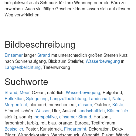
beispielsweise als Schmuck für Ihre Wohnung oder ein Büro zu
erwerben. Auch vielfältige Geschenkideen lassen sich auf diesem
Weg verwirklichen.
Bildbeschreibung
Einsamer
langer
Strand
mit unterschiedlich großen Steinen kurz
nach Sonnenaufgang, Blick zum Steilufer,
Wasserbewegung
in
Langzeitbelichtung
, Tiefenwirkung
Suchworte
Strand
,
Meer
, Ozean, natürlich,
Wasserbewegung
, Helgoland,
Reflektion
,
Spiegelung
,
Langzeitbelichtung
,
Landschaft
,
Natur
,
Morgenlicht
, niemand, menschenleer,
einsam
, Outdoor,
Küste
,
Himmel, schön,
Wasser
, Ufer, Ansicht,
landschaftlich
,
Küstenlinie
,
steinig, sonnig,
perspektive
,
einsamer
Strand
, Horizont,
farbenfroh, farbig, rot, blau, orange, Europa, Textfreiraum,
Bestseller
, Poster, Kunstdruck,
Fineartprint
, Dekoration, Deko-
Bilder, Wanddekoration, Wandschmuck, Wandbild, Plakat, Wände