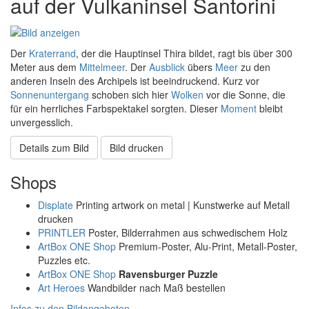
auf der Vulkaninsel Santorini
Der
Kraterrand
, der die Hauptinsel Thira bildet, ragt bis über 300
Meter aus dem
Mittelmeer
. Der
Ausblick
übers
Meer
zu den
anderen Inseln des Archipels ist beeindruckend. Kurz vor
Sonnenuntergang
schoben sich hier
Wolken
vor die Sonne, die
für ein herrliches Farbspektakel sorgten. Dieser
Moment
bleibt
unvergesslich.
Details zum Bild
Bild drucken
Shops
Displate
Printing artwork on metal | Kunstwerke auf Metall
drucken
PRINTLER
Poster, Bilderrahmen aus schwedischem Holz
ArtBox ONE Shop
Premium-Poster, Alu-Print, Metall-Poster,
Puzzles etc.
ArtBox ONE Shop
Ravensburger Puzzle
Art Heroes
Wandbilder nach Maß bestellen
Infos zu den Bildangeboten