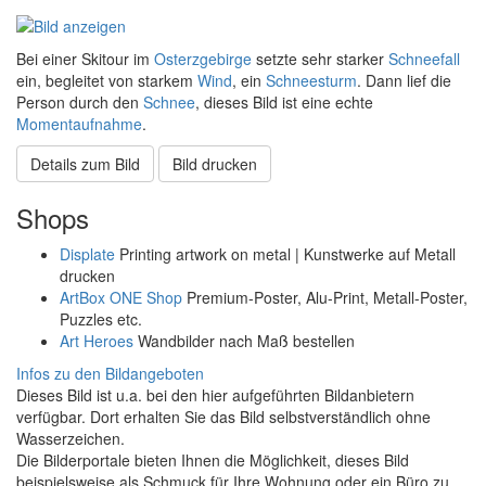
Bei einer Skitour im
Osterzgebirge
setzte sehr starker
Schneefall
ein, begleitet von starkem
Wind
, ein
Schneesturm
. Dann lief die
Person durch den
Schnee
, dieses Bild ist eine echte
Momentaufnahme
.
Details zum Bild
Bild drucken
Shops
Displate
Printing artwork on metal | Kunstwerke auf Metall
drucken
ArtBox ONE Shop
Premium-Poster, Alu-Print, Metall-Poster,
Puzzles etc.
Art Heroes
Wandbilder nach Maß bestellen
Infos zu den Bildangeboten
Dieses Bild ist u.a. bei den hier aufgeführten Bildanbietern
verfügbar. Dort erhalten Sie das Bild selbstverständlich ohne
Wasserzeichen.
Die Bilderportale bieten Ihnen die Möglichkeit, dieses Bild
beispielsweise als Schmuck für Ihre Wohnung oder ein Büro zu